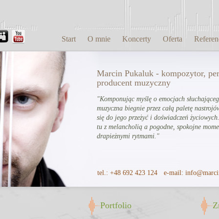
Start
O mnie
Koncerty
Oferta
Referen
Marcin Pukaluk - kompozytor, per
producent muzyczny
"Komponując myślę o emocjach słuchająceg
muzyczna biegnie przez całą paletę nastrojó
się do jego przeżyć i doświadczeń życiowych.
tu z melancholią a pogodne, spokojne momen
drapieżnymi rytmami."
tel.:
+48 692 423 124
e-mail:
info@marci
Portfolio
Z